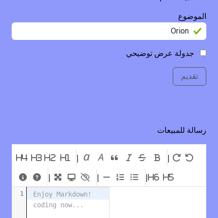
الموضوع
جدولة عرض توضيحي
تقديم
رسالة للمبيعات
a
A
|
|
H4
H3
H2
H1
|
|
|
H6
H5
1
Enjoy Markdown! 
coding now...