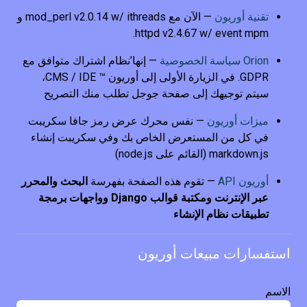
تقنية أوريون
— الآن مع mod_perl v2.0.14 w/ ithreads و
httpd v2.4.67 w/ event mpm.
Orion سياسة الخصوصية
— إنها’نظام اشتراك متوافق مع
GDPR. في الزيارة الأولى إلى أوريون ™ CMS / IDE،
سيتم توجيهك إلى صفحة جوجل تطلب منك التصريح
ميزات أوريون
— نفس محرك عرض رمز جافا سكريبت
في كل من المستعرض الخاص بك وفي سكريبت إنشاء
markdown.js (القائم على node.js)
أوريون API
— تقوم هذه الصفحة بفهرسة
البحث والمحرر
عبر الإنترنت ومكتبة قوالب Django وواجهات برمجة
تطبيقات نظام الإنشاء
استفسارات مبيعات أوريون
الاسم