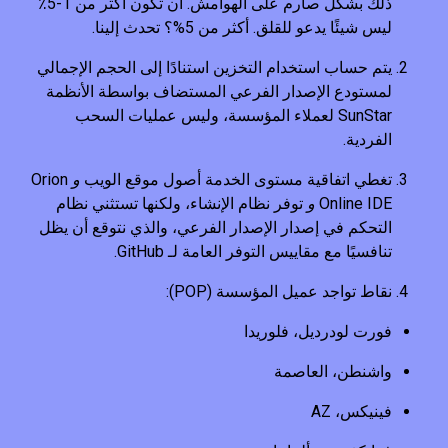
ذلك بشكل صارم على الهوامش. أن تكون أكثر من 1-5٪
ليس شيئًا يدعو للقلق. أكثر من 5%؟ تحدث إلينا.
يتم حساب استخدام التخزين استنادًا إلى الحجم الإجمالي
لمستودع الإصدار الفرعي المستضاف بواسطة الأنظمة
SunStar لعملاء المؤسسة، وليس عمليات السحب
الفردية.
تغطي اتفاقية مستوى الخدمة أصول موقع الويب
و
Orion
Online IDE
و
توفر نظام الإنشاء، ولكنها تستثني نظام
التحكم في إصدار الإصدار الفرعي، والذي نتوقع أن يظل
تنافسيًا مع مقاييس التوفر العامة لـ GitHub.
نقاط تواجد عميل المؤسسة (POP):
فورت لودرديل، فلوريدا
واشنطن، العاصمة
فينيكس، AZ