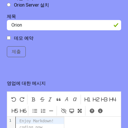
Orion Server 설치
제목
데모 예약
제출
영업에 대한 메시지
a
A
H1
H2
H3
H4
H5
H6
1
Enjoy Markdown! 
coding now...