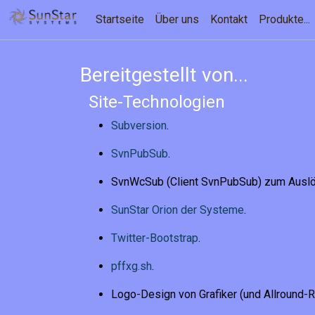
Startseite
Über uns
Kontakt
Produkte...
Bereitgestellt von...
Site-Technologien
Subversion
.
SvnPubSub
.
SvnWcSub (Client SvnPubSub) zum Auslös
SunStar Orion der Systeme
.
Twitter-Bootstrap
.
pffxg.sh
.
Logo-Design von Grafiker (und Allround-