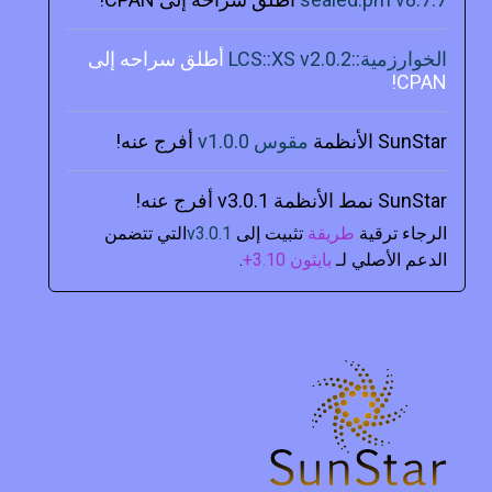
الخوارزمية::LCS::XS v2.0.2
أطلق سراحه إلى
CPAN!
SunStar الأنظمة
مقوس v1.0.0
أفرج عنه!
SunStar نمط الأنظمة v3.0.1 أفرج عنه!
الرجاء ترقية
طريقة
تثبيت إلى
v3.0.1
التي تتضمن
الدعم الأصلي لـ
بايثون 3.10+
.