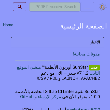
الصفحة الرئيسية
Home
الأخبار
مدونات مجانية!
SunStar أوريون الأنظمة™
منشئ الموقع
جديد
الثابت
v7.1.2 صدر — الآن مع دعم
LAUNCH_APACHE2 و CSV / PDL!
SunStar تقنية GitLab CI Linter الخاصة بالأنظمة
v1.0.0 متوفر الآن في
مركز الإرساء
و
GitHub
.
sealed.pm v8.7.7
أطلق سراحه إلى CPAN!