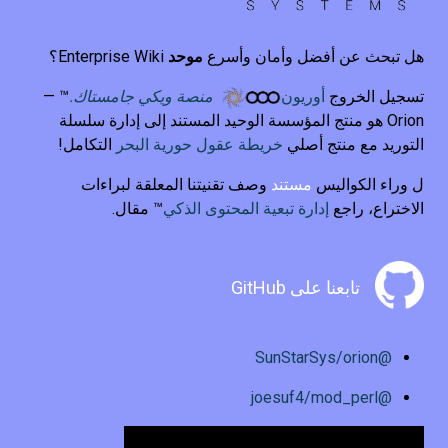
هل تبحث عن أفضل وأمان وأسرع
موحد
Enterprise Wiki؟
تسجيل الخروج
أوريون
منصة ويكي جامستاك.
™ —
Orion هو منتج المؤسسة الوحيد المستند إلى إدارة سلسلة
التوريد مع منتج أصلي
خريطة عقول حورية البحر
التكامل!
ل وراء الكواليس
مستند
وصف تقنيتنا المعلقة لبراءات
الاختراع، راجع
إدارة تبعية المحتوى الذكي
™ مقال.
تابعنا على GitHub
@SunStarSys/orion
@joesuf4/mod_perl