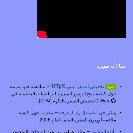
مقالات مميزة
L
T
\LaTeX
X
A
تخفيض السعر ليس
— مناقشة فنية مهمة
E
جديد
حول كيفية دمج الرموز المميزة للرياضيات المضمنة في
GitHub تخفيض السعر بالنكهة (GFM).
ويكي في أنظمة إدارة المعرفة
— مقدمة حول كيفية
ملاءمة أوريون للنظرة العامة لعام 2026.
أداء التطبيق
— مثال عملي: من عنق الزجاجة الملحوظ