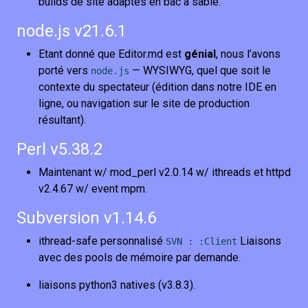
builds de site adaptés en bac à sable.
node.js v21.6.1
Etant donné que Editor.md est
génial
, nous l’avons
porté vers
— WYSIWYG, quel que soit le
node.js
contexte du spectateur (édition dans notre IDE en
ligne, ou navigation sur le site de production
résultant).
Perl v5.38.2
Maintenant w/ mod_perl v2.0.14 w/ ithreads et httpd
v2.4.67 w/ event mpm.
Subversion v1.14.6
ithread-safe personnalisé
Liaisons
SVN : :Client
avec des pools de mémoire par demande.
liaisons python3 natives (v3.8.3).