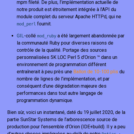
mpm fileté. De plus, l’implémentation actuelle de
notre produit est étroitement intégrée à l’API du
module complet du serveur Apache HTTPd, qui ne
fournit.
mod_perl
GIL
-collé
a été largement abandonnée par
mod_ruby
la communauté Ruby pour diverses raisons de
contrôle de la qualité. Portage des sources
personnalisées 5K LOC Perl 5 d’Orion ™ dans un
environnement de programmation différent
entraînerait à peu près une
Ballon de 10-100 plis
du
nombre de lignes de l’implémentation, et par
conséquent d’une dégradation majeure des
performances dans tout autre langage de
programmation dynamique.
Bien sûr, voici un instantané, daté du 19 juillet 2020, de la
partie SunStar Systems de l’arborescence source de
production pour l’ensemble d’Orion (IDE+build). Il y a peu
d’autres choses impliquées au-delà de notre