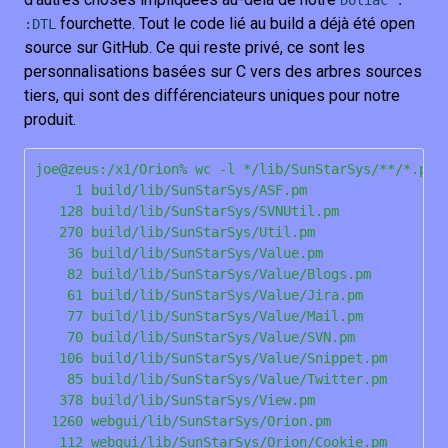
Dotiac :
fourchette. Tout le code lié au build a déjà été open
:DTL
source sur GitHub. Ce qui reste privé, ce sont les
personnalisations basées sur C vers des arbres sources
tiers, qui sont des différenciateurs uniques pour notre
produit.
joe@zeus:/x1/Orion% wc -l */lib/SunStarSys/**/*.pm

     1 build/lib/SunStarSys/ASF.pm

   128 build/lib/SunStarSys/SVNUtil.pm

   270 build/lib/SunStarSys/Util.pm

    36 build/lib/SunStarSys/Value.pm

    82 build/lib/SunStarSys/Value/Blogs.pm

    61 build/lib/SunStarSys/Value/Jira.pm

    77 build/lib/SunStarSys/Value/Mail.pm

    70 build/lib/SunStarSys/Value/SVN.pm

   106 build/lib/SunStarSys/Value/Snippet.pm

    85 build/lib/SunStarSys/Value/Twitter.pm

   378 build/lib/SunStarSys/View.pm

  1260 webgui/lib/SunStarSys/Orion.pm

   112 webgui/lib/SunStarSys/Orion/Cookie.pm
