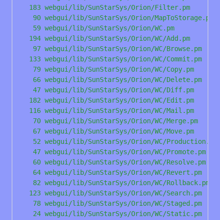
   183 webgui/lib/SunStarSys/Orion/Filter.pm

    90 webgui/lib/SunStarSys/Orion/MapToStorage.pm

    59 webgui/lib/SunStarSys/Orion/WC.pm

   194 webgui/lib/SunStarSys/Orion/WC/Add.pm

    97 webgui/lib/SunStarSys/Orion/WC/Browse.pm

   133 webgui/lib/SunStarSys/Orion/WC/Commit.pm

    79 webgui/lib/SunStarSys/Orion/WC/Copy.pm

    66 webgui/lib/SunStarSys/Orion/WC/Delete.pm

    47 webgui/lib/SunStarSys/Orion/WC/Diff.pm

   182 webgui/lib/SunStarSys/Orion/WC/Edit.pm

   116 webgui/lib/SunStarSys/Orion/WC/Mail.pm

    70 webgui/lib/SunStarSys/Orion/WC/Merge.pm

    67 webgui/lib/SunStarSys/Orion/WC/Move.pm

    52 webgui/lib/SunStarSys/Orion/WC/Production.pm

    47 webgui/lib/SunStarSys/Orion/WC/Promote.pm

    60 webgui/lib/SunStarSys/Orion/WC/Resolve.pm

    64 webgui/lib/SunStarSys/Orion/WC/Revert.pm

    82 webgui/lib/SunStarSys/Orion/WC/Rollback.pm

   123 webgui/lib/SunStarSys/Orion/WC/Search.pm

    78 webgui/lib/SunStarSys/Orion/WC/Staged.pm

    24 webgui/lib/SunStarSys/Orion/WC/Static.pm
