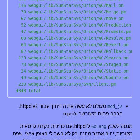
   116 webgui/lib/SunStarSys/Orion/WC/Mail.pm

    70 webgui/lib/SunStarSys/Orion/WC/Merge.pm

    67 webgui/lib/SunStarSys/Orion/WC/Move.pm

    52 webgui/lib/SunStarSys/Orion/WC/Production.pm

    47 webgui/lib/SunStarSys/Orion/WC/Promote.pm

    60 webgui/lib/SunStarSys/Orion/WC/Resolve.pm

    64 webgui/lib/SunStarSys/Orion/WC/Revert.pm

    82 webgui/lib/SunStarSys/Orion/WC/Rollback.pm

   123 webgui/lib/SunStarSys/Orion/WC/Search.pm

    78 webgui/lib/SunStarSys/Orion/WC/Staged.pm

    24 webgui/lib/SunStarSys/Orion/WC/Static.pm

    49 webgui/lib/SunStarSys/Orion/WC/Update.pm

   220 webgui/lib/SunStarSys/SVN/Client.pm

מעולם לא עשה את החיתוך עבור httpd v2,
mod_js
הרבה פחות משורשר mpm’s.
מנסה לשבץ
ל-httpd, עם כריכות בקרת גרסאות
GoLang
מקוריות, יהיה אתגר מהנה; רק לא בשבילי באופן אישי. שפה