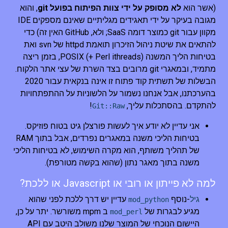
(אשר הוא
לא מסופק על ידי צוות הפיתוח בפועל git
, והוא
מגובה בעיקר על ידי תאגידים מגליתיים שאינם מספקים IDE
מקוון עבור git כמוצר דומה SaaS; ולא, GitHub האין זה) כדי
להתאים את שיטת ניהול הזיכרון תואמת httpd של svn ואת
בטיחות הליך המשנה POSIX (+ Perl ithreads), בזמן ריצה
מתמיד, ובמאגרי git מרובים בצד השרת של עצי אתר הלקוח.
הבשלות של תשתית קוד פתוח זו אינה בנקאית עבור 2020
בהערכתנו, אבל אנחנו נשמור על הלשוניות על ההתפתחויות
להתקדם. בהסתכלות עליך,
!
Git::Raw
אני עדיין לא יודע איך לעשות פורצלן גיט בטוח פוזיקס.
בטיחות הליכי משנה במאגרים נפרדים, אבל בתוך RAM
של תהליך משותף, הוא מקרה השימוש, לא בטיחות הליכי
משנה בתוך מאגר נתון (שהוא בקשה מטורפת).
למה לא פייתון או רובי או Javascript או ללכת?
גיל
-נוסף
עדיין יש דרך ללכת לפני שהוא
mod_python
מגיע לבגרות של
ב mpm משורשר. יתר על כן,
mod_perl
היישום הנוכחי של המוצר שלנו משולב היטב עם API