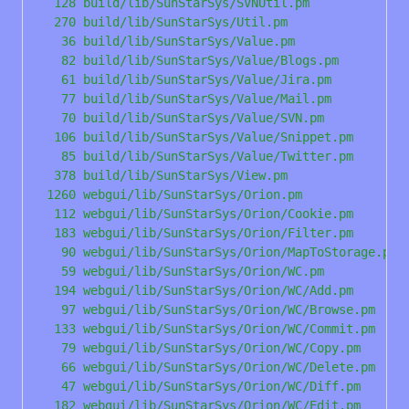
   128 build/lib/SunStarSys/SVNUtil.pm

   270 build/lib/SunStarSys/Util.pm

    36 build/lib/SunStarSys/Value.pm

    82 build/lib/SunStarSys/Value/Blogs.pm

    61 build/lib/SunStarSys/Value/Jira.pm

    77 build/lib/SunStarSys/Value/Mail.pm

    70 build/lib/SunStarSys/Value/SVN.pm

   106 build/lib/SunStarSys/Value/Snippet.pm

    85 build/lib/SunStarSys/Value/Twitter.pm

   378 build/lib/SunStarSys/View.pm

  1260 webgui/lib/SunStarSys/Orion.pm

   112 webgui/lib/SunStarSys/Orion/Cookie.pm

   183 webgui/lib/SunStarSys/Orion/Filter.pm

    90 webgui/lib/SunStarSys/Orion/MapToStorage.pm

    59 webgui/lib/SunStarSys/Orion/WC.pm

   194 webgui/lib/SunStarSys/Orion/WC/Add.pm

    97 webgui/lib/SunStarSys/Orion/WC/Browse.pm

   133 webgui/lib/SunStarSys/Orion/WC/Commit.pm

    79 webgui/lib/SunStarSys/Orion/WC/Copy.pm

    66 webgui/lib/SunStarSys/Orion/WC/Delete.pm

    47 webgui/lib/SunStarSys/Orion/WC/Diff.pm

   182 webgui/lib/SunStarSys/Orion/WC/Edit.pm
