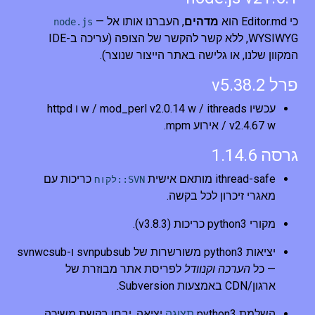
כי Editor.md הוא
מדהים
, העברנו אותו אל
—
node.js
WYSIWYG, ללא קשר להקשר של הצופה (עריכה ב-IDE
המקוון שלנו, או גלישה באתר הייצור שנוצר).
פרל v5.38.2
עכשיו w / mod_perl v2.0.14 w / ithreads ו httpd
v2.4.67 w / אירוע mpm.
גרסה 1.14.6
ithread-safe מותאם אישית
כריכות עם
SVN::לקוח
מאגרי זיכרון לכל בקשה.
מקורי python3 כריכות (v3.8.3).
יציאות python3 משורשרות של svnpubsub ו-svnwcsub
— כל
הערכה וקנוודל
לפריסת אתר מבוזרת של
ארגון/CDN באמצעות Subversion.
השלמת python3
תצוגה
יציאה. יבחן בקשת משיכה