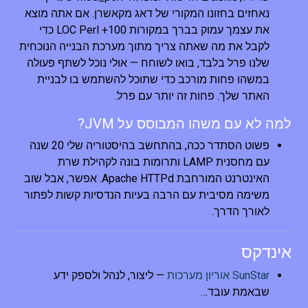
נאחזים בחזונו המקורי של דאג מקאשרן. אם אתה מוצא
את עצמך עמוק בברך במקורות 100+ LOC Perl כדי
לקבל את מה שאתה צריך מתוך מערכת הבנייה הנוכחית
שלנו פרל בלבד, בואו לשוחח — אולי נוכל לשתף פעולה
במשהו פחות מורכב כדי שתוכל להשתמש בו לבניית
האתר שלך. פחות זה יותר עם פרל.
למה לא עם משהו המבוסס על JVM?
פשוט הסתדר ככה, בהתחשב בהיסטוריה שלי 20 שנה
עם מחסנית LAMP ותרומות בונה לקהילת שרת
האינטרנט המורחבת Apache HTTPd. אפשר, אבל שוב
משימה מסיבית עם הרבה בעיות הנדסיות קשות לפתור
לאורך הדרך.
אינדקס
SunStar אוריון מערכות
— ליצור, לנהל ולספק ידע
שבאמת עובד…