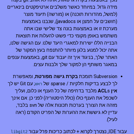
מידה גדול. במיוחד כאשר משלבים ארטיפקטים בינאריים
(למשל, מהדורות תוכנה) או (מורשה) תיעוד מוצר
(חושבים על חמצן או javadocs), שנבנו באמצעות
מערכת זו או באמצעות בונה צד שלישי שבו אתה
משתמש באופן מקומי כדי פשוט להעלות את תוצאות
הבנייה הללו ישירות למאגרי היעד שלנו. עם הגישה שלנו,
אתה יכול למנוע בלגן מיותר להתנפח בעץ המקור של
האתר שלך, בניגוד איך זה יעבוד עם git, באמצעות ענפים
במאגר משותף הן למקור שלך ולבנות עצים.
Subversion תומכת
בקרת גישה מפורטת
, ומאפשרת
לך לבצע בדיקות חלקיות / sparse של
; עם Git יש לך
ראש
אין ACL
s מלבד בדחיפה של כל הענף או כלום, ועליך
לשכפל את הענף כולו (כולל היסטוריה) לפני כן. אם אינך
מזהה את הצורך בערכות תכונות אלה של svn בלבד,
עדיין לא גיששת את ההערות של הפריט הקודם (ראה
לעיל).
עבור IDE, נצטרך לקרוא + לכתוב כריכות פרל עבור
libgit2