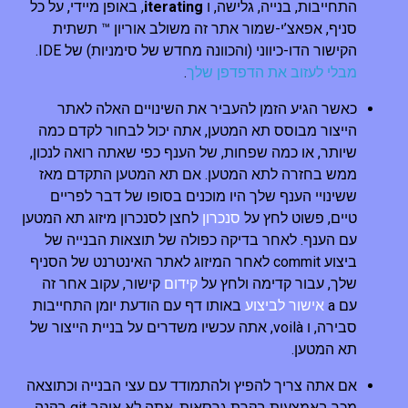
התחייבות, בנייה, גלישה, ו
iterating
, באופן מיידי, על כל
סניף, אפאצ’י-שמור אתר זה משולב אוריון ™ תשתית
הקישור הדו-כיווני (והכוונה מחדש של סימניות) של IDE.
מבלי לעזוב את הדפדפן שלך
.
כאשר הגיע הזמן להעביר את השינויים האלה לאתר
הייצור מבוסס תא המטען, אתה יכול לבחור לקדם כמה
שיותר, או כמה שפחות, של הענף כפי שאתה רואה לנכון,
ממש בחזרה לתא המטען. אם תא המטען התקדם מאז
ששינויי הענף שלך היו מוכנים בסופו של דבר לפריים
טיים, פשוט לחץ על
סנכרון
לחצן לסנכרון מיזוג תא המטען
עם הענף. לאחר בדיקה כפולה של תוצאות הבנייה של
ביצוע commit לאחר המיזוג לאתר האינטרנט של הסניף
שלך, עבור קדימה ולחץ על
קידום
קישור, עקוב אחר זה
עם a
אישור לביצוע
באותו דף עם הודעת יומן התחייבות
סבירה, ו voilà, אתה עכשיו משדרים על בניית הייצור של
תא המטען.
אם אתה צריך להפיץ ולהתמודד עם עצי הבנייה וכתוצאה
מכך באמצעות בקרת גרסאות, אתה לא אוהב git בקנה