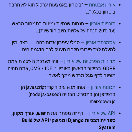
אוריון אבטחה
— “ביטחון באמצעות ערפול הוא לא הרבה
ביטחון בכלל.”…
תוכניות אוריון
— הנחות שנתיות זמינות בתמחור מראש
(עד 20% הנחה על עלויות חיוב חודשיות)…
אסמכתת אוריון
— סמלי עיפרון אדום כהה
בצד ימין
למעלה לצד פירורי הלחם תעניק לכם הדגמה חיה…
מדיניות הפרטיות של אוריון
— זוהי מערכת opt-in תואמת
GDPR. בביקור הראשון באוריון ™ CMS / IDE, אתה תהיה
מופנה לדף גוגל מבקש ממך לאשר…
תכונות אוריון
— אותו מנוע עיבוד קוד javascript הן
בדפדפן והן בתסריט הבנייה (node.js-based)
markdown.js…
API של אוריון
— דף זה מפתח את
חיפוש, עורך מקוון,
ספריית תבניות Django וממשקי API של Build
…
System