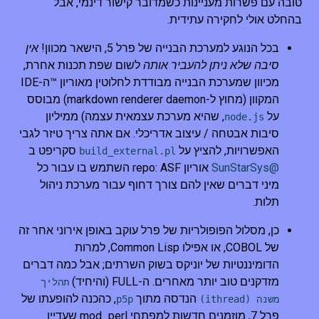
טובה עם פשרות מעניינות כשמדובר קישור דינמי, אבל
בהחלט אולי לחקירה עתידית.
בכל הנוגע למערכת הבנייה של פרל 5, הישאר מכוון!
אין
סיבה שלא ניתן להעביר אותה
לשום שפת תכנות אחרת,
מכיוון שמערכת הבנייה מבודדת לחלוטין מאוריון ™ה-IDE
המקוון (מחוץ ל-markdown renderer daemon) מבוסס
על
, שהיא מערכת עצמאית עצמה) ממיליון
node.js
סיבות אבטחה / עיצוב אדריכלי. אם אתה צריך טיזר לגבי
האפשרויות, להציץ על
סקריפט ב
build_external.pl
@SunStarSys
אוריון repo: ASF השתמש בו עבור כל
מיני דברים שאין להם צורך דחוף עבור מערכת ניהול
תלות.
כן, מסלול הפופולריות של פרל עוקב באופן אירוני אחר זה
של COBOL, או אפילו Common Lisp, למרות
הדומיננטיות של יוניקס בשוק השרתים; אבל כמה דברים
מזדקנים טוב יותר מאחרים. ה-FULL (והיחיד)
תהליך
הנדסה מתוך
, כהכנה להופעתו של
משנה (ithread)
p5p
פרל 7, מוזמנים חדשות למפתחי mod_perl שעדיין