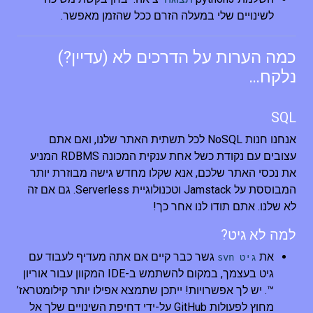
לשינויים שלי במעלה הזרם ככל שהזמן מאפשר.
כמה הערות על הדרכים לא (עדיין?)
נלקח…
SQL
אנחנו חנות NoSQL לכל תשתית האתר שלנו, ואם אתם
עצובים עם נקודת כשל אחת ענקית המכונה RDBMS המניע
את נכסי האתר שלכם, אנא שקלו מחדש גישה מבוזרת יותר
המבוססת על Jamstack וטכנולוגיית Serverless. גם אם זה
לא שלנו. אתם תודו לנו אחר כך!
למה לא גיט?
את
גשר כבר קיים אם אתה מעדיף לעבוד עם
גיט svn
גיט בעצמך, במקום להשתמש ב-IDE המקוון עבור אוריון
™. יש לך אפשרויות! ייתכן שתמצא אפילו יותר קילומטראז’
מחוץ לפעולות GitHub על-ידי דחיפת השינויים שלך אל