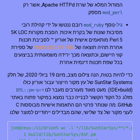
המודול המלא של שרת Apache HTTPd, אשר רק
מספק.
mod_perl
גיל
-נוסף
רובם ננטשו על ידי קהילת רובי
mod_ruby
מסיבות שונות של בקרת איכות. הסבת מקורות 5K LOC
Perl 5 מותאמים אישית של אוריון ™ לסביבת תכנות
אחרת תהיה תוצאה של
10-100 בלון מקופל
של ספירת
קווי היישום, וכתוצאה מכך ירידה משמעותית בביצועים
בכל שפת תכנות דינמית אחרת.
כדי להיות בטוח, הנה צילום מצב, מיום 19 ביולי 2020, של חלק
SunStar Systems של עץ מקור הייצור עבור אוריון כולו
(IDE+build). מעט מאוד מעורבים מעבר לנו
דוטיאק::DTL
מזלג. כל הקוד הקשור לבנייה כבר נמצא במיקור פתוח באתר
GitHub. מה שנותר פרטי הם התאמות אישיות מבוססות C
לעצי מקור של צד שלישי, שהם מבדילים ייחודיים למוצר שלנו.
joe@zeus:/x1/Orion% wc -l */lib/SunStarSys/**/*.pm

     1 build/lib/SunStarSys/ASF.pm
