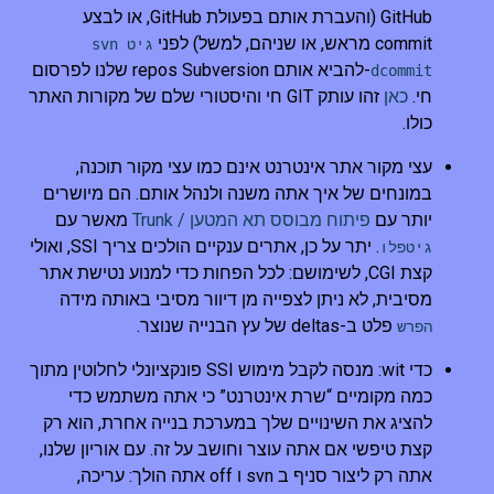
GitHub (והעברת אותם בפעולת GitHub, או לבצע
commit מראש, או שניהם, למשל) לפני
גיט svn
-להביא אותם repos Subversion שלנו לפרסום
dcommit
חי.
כאן
זהו עותק GIT חי והיסטורי שלם של מקורות האתר
כולו.
עצי מקור אתר אינטרנט אינם כמו עצי מקור תוכנה,
במונחים של איך אתה משנה ולנהל אותם. הם מיושרים
יותר עם
פיתוח מבוסס תא המטען / Trunk
מאשר עם
. יתר על כן, אתרים ענקיים הולכים צריך SSI, ואולי
גיטפלו
קצת CGI, לשימושם: לכל הפחות כדי למנוע נטישת אתר
מסיבית, לא ניתן לצפייה מן דיוור מסיבי באותה מידה
פלט ב-deltas של עץ הבנייה שנוצר.
הפרש
כדי wit: מנסה לקבל מימוש SSI פונקציונלי לחלוטין מתוך
כמה מקומיים “שרת אינטרנט” כי אתה משתמש כדי
להציג את השינויים שלך במערכת בנייה אחרת, הוא רק
קצת טיפשי אם אתה עוצר וחושב על זה. עם אוריון שלנו,
אתה רק ליצור סניף ב svn ו off אתה הולך: עריכה,