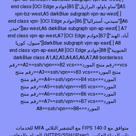
A5[["ساو باولو، البرازيل"]] B5[خوادم OCI Edge] end class
vpn-bz-west,A5 darkBlue subgraph vpn-au-west[ ]
A6[["سيدني، أستراليا"]] B6[خوادم OCI Edge] end class vpn-
au-west,A6 darkBlue subgraph vpn-ap-west[ ] A7[["حيدر
أباد، الهند"]] B7[خوادم OCI Edge] end class vpn-ap-west,A7
darkBlue subgraph vpn-ap-east[ ] A8[["سيول، كوريا
الجنوبية"]] B8[خوادم OCI Edge] end class vpn-ap-east,A8
darkBlue class A1,A2,A3,A4,A5,A6,A7,A8 borderless
vcs==رقم منتج المورد==>A2==ssh/vpn==>B2 vcs==رقم
منتج المورد==>A3==ssh/vpn==>B3 vcs==رقم منتج
المورد==>A4==ssh/vpn==>B4 vcs==رقم منتج
المورد==>A5==ssh/vpn==>B5 vcs==رقم منتج
المورد==>A6==ssh/vpn==>B6 vcs==رقم منتج
المورد==>A7==ssh/vpn==>B7 vcs==رقم منتج
المورد==>A8==ssh/vpn==>B8
متوافق مع FIPS 140-3 مع التشفير الثلاثي MFA للخدمات
ذات الميناء العكسي (HTTPS/SSH/IPsec). الحزام والمعلقين