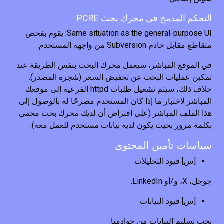
التحكم المدمج في محرك بحث PCRE
Same situation as the general-purpose UI: يقوم بفحص
متقاطع مقابل خادم Subversion من واجهة المستخدم.
في الموقع المباشر، سيعمل محرك البحث بنفس الطريقة عند
تمكين عمليات البحث عن تخفيض السعر (شجرة المصدر).
خلاف ذلك، سيتم تشغيل طلبات httpd الفرعية إلى موقعك
المباشر لاختبار ما إذا كان المستخدم مصرحًا له بالوصول إلى
هذا الملف المباشر (على افتراض أن لديك محرك بحث محمي
بكلمة مرور بحيث يكون لديه بيانات مستخدم للعمل معه).
سياسات تأمين المحتوى
[س] قيود التحليلات
جوجل، X، و/أو LinkedIn.
[س] قيود البيانات
يجب تسليم البيانات من خوادمنا.