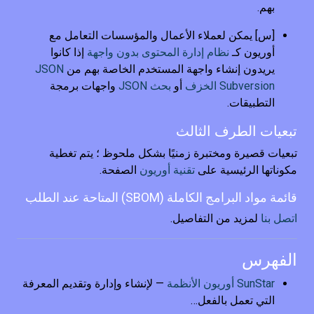
بهم.
[س] يمكن لعملاء الأعمال والمؤسسات التعامل مع
أوريون كـ
نظام إدارة المحتوى بدون واجهة
إذا كانوا
يريدون إنشاء واجهة المستخدم الخاصة بهم من
JSON
Subversion الخزف
أو
بحث JSON
واجهات برمجة
التطبيقات.
تبعيات الطرف الثالث
تبعيات قصيرة ومختبرة زمنيًا بشكل ملحوظ ؛ يتم تغطية
مكوناتها الرئيسية على
تقنية أوريون
الصفحة.
قائمة مواد البرامج الكاملة (SBOM) المتاحة عند الطلب
اتصل بنا
لمزيد من التفاصيل.
الفهرس
SunStar أوريون الأنظمة
— لإنشاء وإدارة وتقديم المعرفة
التي تعمل بالفعل…