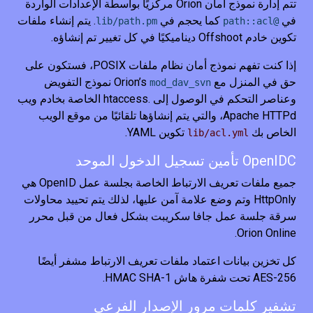
تتم إدارة نموذج أمان Orion مركزيًا بواسطة الإعدادات الواردة
في
كما يحجم في
. يتم إنشاء ملفات
lib/path.pm
@path::acl
تكوين خادم Offshoot ديناميكيًا في كل تغيير تم إنشاؤه.
إذا كنت تفهم نموذج أمان نظام ملفات POSIX، فستكون على
حق في المنزل مع Orion’s
نموذج التفويض
mod_dav_svn
وعناصر التحكم في الوصول إلى .htaccess الخاصة بخادم ويب
Apache HTTPd، والتي يتم إنشاؤها تلقائيًا من موقع الويب
الخاص بك
تكوين YAML.
lib/acl.yml
OpenIDC تأمين تسجيل الدخول الموحد
جميع ملفات تعريف الارتباط الخاصة بجلسة عمل OpenID هي
HttpOnly وتم وضع علامة آمن عليها، لذلك يتم تحييد محاولات
سرقة جلسة عمل جافا سكريبت بشكل فعال من قبل محرر
Orion Online.
كل تخزين بيانات اعتماد ملفات تعريف الارتباط مشفر أيضًا
AES-256 تحت شفرة هاش HMAC SHA-1.
تشفير كلمات مرور الإصدار الفرعي