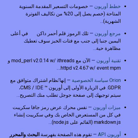
خطط أوريون
— خصومات التسعير المقدمة السنوية
المتاحة (خصم يصل إلى 20% من تكاليف الفوترة
الشهرية)…
مرجع أوريون
— تلك الرموز قلم أحمر داكن
في أعلى
اليمين جنبا إلى جنب مع فتات الخبز سوف تعطيك
مظاهرة حية…
تقنية أوريون
— الآن مع mod_perl v2.0.14 w/ ithreads و
httpd v2.4.67 w/ event mpm….
Orion سياسة الخصوصية
— إنها’نظام اشتراك متوافق مع
GDPR. في الزيارة الأولى إلى أوريون ™ CMS / IDE،
سيتم توجيهك إلى صفحة جوجل تطلب منك التصريح…
ميزات أوريون
— نفس محرك عرض رمز جافا سكريبت
في كل من المستعرض الخاص بك وفي سكريبت إنشاء
markdown.js (القائم على node.js)…
أوريون API
— تقوم هذه الصفحة بفهرسة
البحث والمحرر