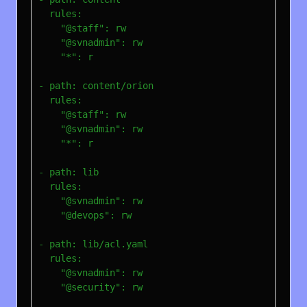
  rules:

    "@staff": rw

    "@svnadmin": rw

    "*": r

- path: content/orion

  rules:

    "@staff": rw

    "@svnadmin": rw

    "*": r

- path: lib

  rules:

    "@svnadmin": rw

    "@devops": rw

- path: lib/acl.yaml

  rules:

    "@svnadmin": rw

    "@security": rw
