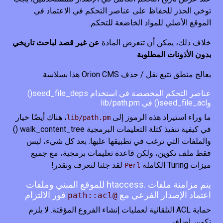
توخي الحذر للحفاظ على عناصر التحكم في الاعتماد في
الموقع الأصلي للمواد الخاضعة للتحكم.
خلاف ذلك، يمكن أن تتعرض المادة
عن غير قصد لباحث تاريخي
بدون الأذونات المطلوبة
.
يعالج منطق تتبع نقل / حذف Orion CMS هذا بسلاسة.
عناصر التحكم المخصصة في استخدام seed_file_deps()
وseed_file_acl() في lib/path.pm
ما وراء استيراد هذه الرموز إلى
، هناك أيضًا خيار
lib/path.pm
في كيفية تنفيذ كتلة التعليمات البرمجية walk_content_tree ()
والملفات التي ترغب في تطبيقها عليها. بعد كل شيء، ليس
فقط ملف تكوين، ولكن قاعدة تعليمات برمجية، مع جميع
ميزات Turing الكاملة
لقد جئنا لنعرف ونقدر!
Perl
يتم مزامنة ملفات .htaccess للموقع المبني وملفات
اعتماد الإصدار الفرعي مع
فور الالتزام
@path::acl
حماية ACL التلقائية لعمليات إنشاء الفروع المؤقتة. لا يلزم
تكوين إضافي.