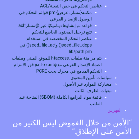
عناصر التحكم في حقن التبعية/ACL
مكتبة{مسار، عرض}.pm قوائم التحكم في
الوصول للإصدار الفرعي
قواعد تم إنشاؤها ديناميكيًا عبر @مسار::acl
تتبع ترحيل المحتوى الخاضع للتحكم
عناصر التحكم المخصصة في استخدام
seed_file_deps() وseed_file_acl() في
lib/path.pm
يتم مزامنة ملفات .htaccess للموقع المبني وملفات
اعتماد الإصدار الفرعي مع
فور الالتزام
@path::acl
التحكم المدمج في محرك بحث PCRE
سياسات تأمين المحتوى
مشاركة الموارد عبر الأصول
تبعيات الطرف الثالث
قائمة مواد البرامج الكاملة (SBOM) المتاحة عند
الطلب
الفهرس
“الأمن من خلال الغموض ليس الكثير من
الأمن على الإطلاق.”