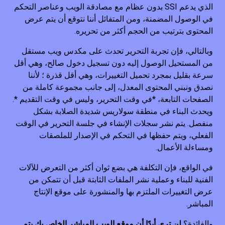
الذي يدعم SSI بدون عظام مع مصادقة الويب وعناصر التحكم
في الوصول المضمنة، ومن المتفائل أننا نتوقع أن يتم عرض
المحتوى بترتيب من الحجم أكثر من تحريره.
وبالتالي، فإن تجربة التحرير تحدث على مكدس ويب مستقل
من المستحيل الوصول إليه دون تسجيل دخول صالح، وهي أقل
سرعة بقليل بمجرد تحميل التغييرات، وهي أقل قذرة ؛ لأننا
نصدق ونبني المحتوى المعدل، إلى جانب مجموعة كاملة من
الصفحات التابعة، *في وقت التحرير، وليس في وقت التقديم *.
ويحدث البناء في منطقة سولاريس شديدة الصلابة بشكل
منفصل. يتم نشر سجلات الإنشاء في جلسة التحرير في الوقت
الفعلي، ويتم حفظها في التحكم في الإصدار للملصقات
ومساءلة الأعمال.
في الواقع، فإن التكلفة هي بضع ثوان أكثر من التعرض للآلات
الفنية للبناء وعملية نشر الملفات الثابتة قبل أن تتمكن من
عرض التغييرات الملتزم بها والمنشورة على موقع الإنتاج
المباشر.
والفائدة؟
لن ترى أبدًا أن موقع الويب المباشر الخاص بك يتم