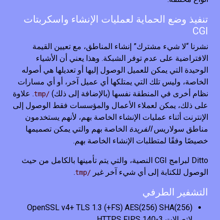
تنفيذ وضع الحماية لعمليات الإنشاء واسكربتات
CGI
نشرنا “لا شيء مشترك” إنشاء المناطق، مع تعيين القيمة
الافتراضية على عدم توفر الشبكة. وهذا يعني أن الأشياء
الوحيدة التي يمكن للعميل الوصول إليها أو تعديلها هي أصوله
الخاصة، وليس تلك التي يمتلكها أي عميل آخر، أو أي مسارات
نظام أخرى في المنطقة نفسها (بالإضافة إلى ذلك)
. علاوة
/tmp
على ذلك، يمكن لعملاء الأعمال والمؤسسات فقط الوصول إلى
الإنترنت أثناء عمليات الإنشاء الخاصة بهم، لأنهم يستخدمون
مناطق سولاريس
الفريدة
الخاصة بهم والتي يمكن تصميمها
خصيصًا وفقًا لمتطلبات الإنشاء الخاصة بهم.
Ditto لبرامج CGI النصية، والتي يتم تأمينها بالكامل من حيث
الوصول للكتابة إلى أي شيء آخر غير
.
/tmp
التشفير الطرفي
OpenSSL v4+ TLS 1.3 (+FS) AES(256) SHA(256)
لاتصالات HTTPS FIPS 140-3