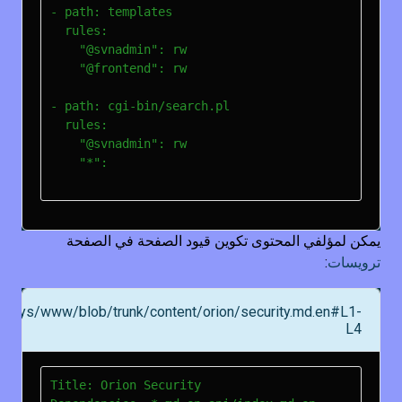
- path: templates

  rules:

    "@svnadmin": rw

    "@frontend": rw

- path: cgi-bin/search.pl

  rules:

    "@svnadmin": rw

    "*":

يمكن لمؤلفي المحتوى تكوين قيود الصفحة في الصفحة
ترويسات
:
tarSys/www/blob/trunk/content/orion/security.md.en#L1-
L4
Title: Orion Security
