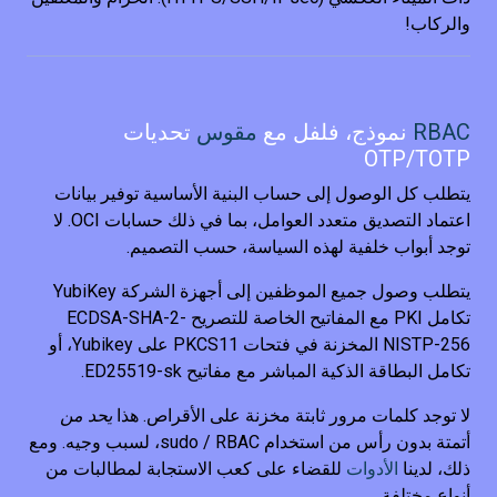
والركاب!
RBAC
نموذج، فلفل مع
مقوس
تحديات
OTP/TOTP
يتطلب كل الوصول إلى حساب البنية الأساسية توفير بيانات
اعتماد التصديق متعدد العوامل، بما في ذلك حسابات OCI. لا
توجد أبواب خلفية لهذه السياسة، حسب التصميم.
يتطلب وصول جميع الموظفين إلى أجهزة الشركة YubiKey
تكامل PKI مع المفاتيح الخاصة للتصريح ECDSA-SHA-2-
NISTP-256 المخزنة في فتحات PKCS11 على Yubikey، أو
تكامل البطاقة الذكية المباشر مع مفاتيح ED25519-sk.
لا توجد كلمات مرور ثابتة مخزنة على الأقراص. هذا
يحد من
أتمتة بدون رأس من استخدام sudo / RBAC، لسبب وجيه. ومع
ذلك، لدينا
الأدوات
للقضاء على كعب الاستجابة لمطالبات من
أنواع مختلفة.