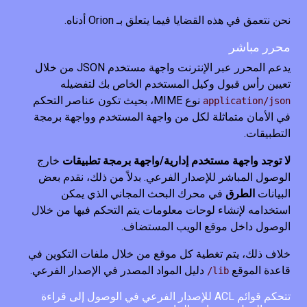
نحن نتعمق في هذه القضايا فيما يتعلق بـ Orion أدناه.
محرر مباشر
يدعم المحرر عبر الإنترنت واجهة مستخدم JSON من خلال
تعيين رأس قبول وكيل المستخدم الخاص بك لتفضيله
نوع MIME، بحيث تكون عناصر التحكم
application/json
في الأمان متماثلة لكل من واجهة المستخدم وواجهة برمجة
التطبيقات.
لا توجد واجهة مستخدم إدارية/واجهة برمجة تطبيقات
خارج
الوصول المباشر للإصدار الفرعي. بدلاً من ذلك، نقدم بعض
البيانات
الطرق
في محرك البحث المجاني الذي يمكن
استخدامه لإنشاء لوحات معلومات يتم التحكم فيها من خلال
الوصول داخل موقع الويب المستضاف.
خلاف ذلك، يتم تغطية كل موقع من خلال ملفات التكوين في
قاعدة الموقع
دليل المواد المصدر في الإصدار الفرعي.
lib/
تتحكم قوائم ACL للإصدار الفرعي في الوصول إلى قراءة