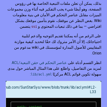
بذلك، يمكن أن تعلن ملفات التبعية الخاصة بها في رؤوس
الصفحة، وهو أيضًا شيء يجب التفكير فيه أثناء وزن مجموعات
الميزات مقابل عناصر التحكم في الأمان في بنية معلومات
Wiki. بغض النظر عن موقفك، نقوم بتأمين موقعك بشكل
افتراضي — بما في ذلك تبعيات المحتوى و
يتضمن.
ssi
على الرغم من أنه يمكننا تقديم التوجيه والدعم لتلبية
احتياجاتك، إلا أن الأمر متروك لك حقًا لتحديد كيفية موازنة
المقاييس للأصول المدارة لمؤسستك في wiki مدعوم من
Orion.
انظر القسم أدناه على
عناصر التحكم في حقن التبعية/ACL
لمزيد من التفاصيل، واطلع على هذا المثال المباشر حول مدى
سهولة تكوين قوائم ACL مركزيًا
:
lib/acl.yml
//github.com/SunStarSys/www/blob/trunk/lib/acl.yml#L2-
L33
- path: content
