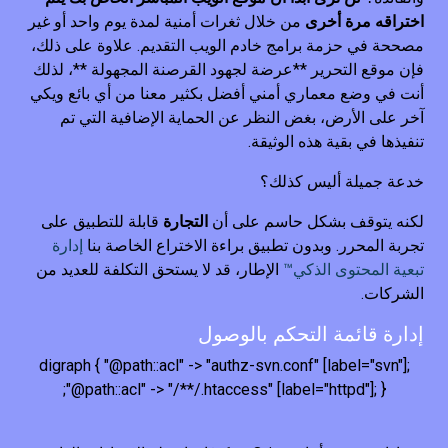
اختراقه مرة أخرى
من خلال ثغرات أمنية لمدة يوم واحد أو غير
مصححة في حزمة برامج خادم الويب التقديم. علاوة على ذلك،
فإن موقع التحرير **عرضة لجهود القرصنة المجهولة **، لذلك
أنت في وضع معماري أمني أفضل بكثير معنا من أي بائع ويكي
آخر على الأرض، بغض النظر عن الحماية الإضافية التي تم
تنفيذها في بقية هذه الوثيقة.
خدعة جميلة أليس كذلك؟
لكنه يتوقف بشكل حاسم على أن
التجارة
قابلة للتطبيق على
تجربة المحرر. وبدون تطبيق براءة الاختراع الخاصة بنا
إدارة
تبعية المحتوى الذكي™
الإطار، قد لا يستحق التكلفة للعديد من
الشركات.
إدارة قائمة التحكم بالوصول
digraph { "@path::acl" -> "authz-svn.conf" [label="svn"];
"@path::acl" -> "/**/.htaccess" [label="httpd"]; };