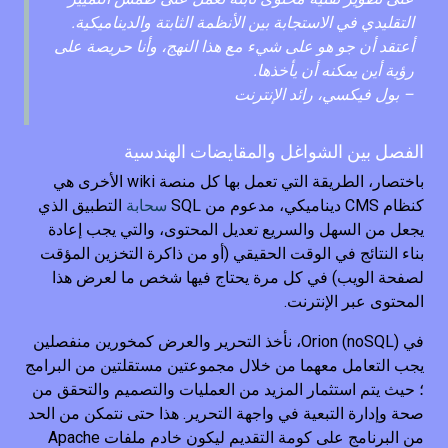
التقليدي في الاستجابة بين الأنظمة الثابتة والديناميكية.
أعتقد أن جو هو على شيء مع هذا النهج، وأنا حريصة على
رؤية أين يمكنه أن يأخذها.
– بول فيكسي، رائد الإنترنت
الفصل بين الشواغل والمقايضات الهندسية
باختصار، الطريقة التي تعمل بها كل منصة wiki الأخرى هي
كنظام CMS ديناميكي، مدعوم من SQL
سحابة
التطبيق الذي
يجعل من السهل والسريع تعديل المحتوى، والتي يجب إعادة
بناء النتائج في الوقت الحقيقي (أو من ذاكرة التخزين المؤقت
لصفحة الويب) في كل مرة يحتاج فيها شخص ما لعرض هذا
المحتوى عبر الإنترنت.
في Orion (noSQL)، نأخذ التحرير والعرض كمخورين منفصلين
يجب التعامل معهما من خلال مجموعتين مستقلتين من البرامج
؛ حيث يتم استثمار المزيد من العمليات والتصميم والتحقق من
صحة وإدارة التبعية في واجهة التحرير. هذا حتى نتمكن من الحد
من البرنامج على كومة التقديم ليكون خادم ملفات Apache