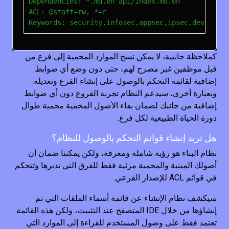
Dependencies: *.md.en api/index.md.en

ACL: @staff=rw, *=r

كملاحظة جانبية، لا يمكن نسخ الموارد المحمية إلى فرع من
قبل موظفين غير مصرح لهم، حتى دون وضع أي ضوابط
إضافية لقائمة التحكم بالوصول على إنشاء الفرع وتعديله.
وبعبارة أخرى، سيدعم النظام تجربة الفروع دون أي ضوابط
إضافية من جانبك لضمان بقاء الأصول المحمية محمية طوال
دورة الحياة الطبيعية لكل فرع.
هل تريد إنشاء قوائم التحكم بالوصول للنظام؟
نظام البناء هو رؤية شاملة ومعرفة، ولكن يمكننا ضمان أن
أصولك المبنية والمحمية مرئية فقط للفرق التي تديرها وتتحكم
في قوائم ACL للإصدار الفرعي.
سيكشف نظام الإنشاء عن قائمة أسماء الملفات التي تم
إنشاؤها من خلال IDE المتصفح عند التثبيت، ولكن هذه القائمة
تعتمد فقط على وصول المستخدم للقراءة إلى الموارد التي