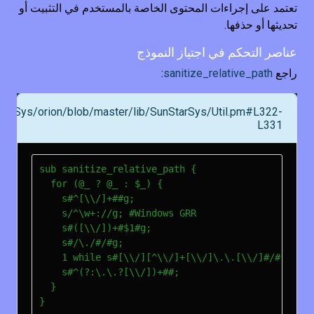
تعتمد على إجراءات المحتوى الخاصة بالمستخدم في التثبيت أو
تحديثها أو حذفها.
عناصر التحكم في اجتياز النموذج
راجع
sanitize_relative_path
:
StarSys/orion/blob/master/lib/SunStarSys/Util.pm#L322-
L331
sub sanitize_relative_path {

  for (@_ ? @_ : $_) {

    s#^[\\/]+##g;

    s/^\w+://g; #Windows GRR

    s#([\\/])+#$1#g;

    s#/\./#/#g;

    1 while s#[\\/][^\\/]+[\\/]\.\.[\\/]#/#;

    s#^(?:\.\.?[\\/])+##;

  }
