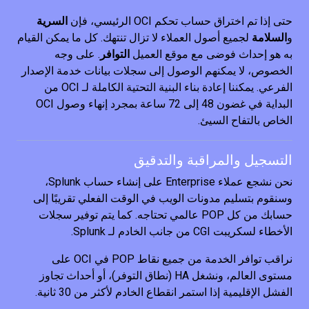
حتى إذا تم اختراق حساب تحكم OCI الرئيسي، فإن
السرية
و
السلامة
لجميع أصول العملاء لا تزال تنتهك. كل ما يمكن القيام
به هو إحداث فوضى مع موقع العميل
التوافر
. على وجه
الخصوص، لا يمكنهم الوصول إلى سجلات بيانات خدمة الإصدار
الفرعي. يمكننا إعادة بناء البنية التحتية الكاملة لـ OCI من
البداية في غضون 48 إلى 72 ساعة بمجرد إنهاء وصول OCI
الخاص بالتفاح السيئ.
التسجيل والمراقبة والتدقيق
نحن نشجع عملاء Enterprise على إنشاء حساب Splunk،
وسنقوم بتسليم مدونات الويب في الوقت الفعلي تقريبًا إلى
حسابك من كل POP عالمي تحتاجه. كما يتم توفير سجلات
الأخطاء لسكريبت CGI من جانب الخادم لـ Splunk.
نراقب توافر الخدمة من جميع نقاط POP في OCI على
مستوى العالم، ونشغل HA (نطاق التوفر)، أو أحداث تجاوز
الفشل الإقليمية إذا استمر انقطاع الخادم لأكثر من 30 ثانية.