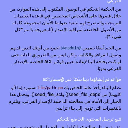
الفرعي
من الحكمة التحكم في الوصول المكتوب إلى هذه الموارد، من
خلال قصرها على الأشخاص المختصين في قاعدة التعليمات
البرمجية والمصرح لهم بتنفيذ ضوابط الأمان لمجموعة كاملة
من الأصول الخاضعة لمراقبة الإصدار (المعروفة باسم *كل
شيء *).
من الجيد أيضًا تضمين
اجمع بين أولئك الذين لديهم
@svnadmin
وصول للقراءة والكتابة، ولكن ليس من الضروري للغاية حتى
لو كنت بحاجة إلينا لإعادة تعيين قوائم ACL الخاصة بالإصدار
الفرعي يدويًا.
قواعد تم إنشاؤها ديناميكيًا عبر @مسار::acl
نظام البناء يأخذ علما الخاص بك
تستورد إما (أو
lib/path.pm
كليهما) من seed_file_deps() وseed_file_acl()، وتحمل هذا
الخيار إلى الأمام في معالجته الداخلية للإصدار الفرعي، وتلتزم
بالتغييرات التي تؤدي إلى بناء تزايدي.
تتبع ترحيل المحتوى الخاضع للتحكم
عند عرض تاريخ التحكم الكامل في الإصدار للمستخدمين، يجب