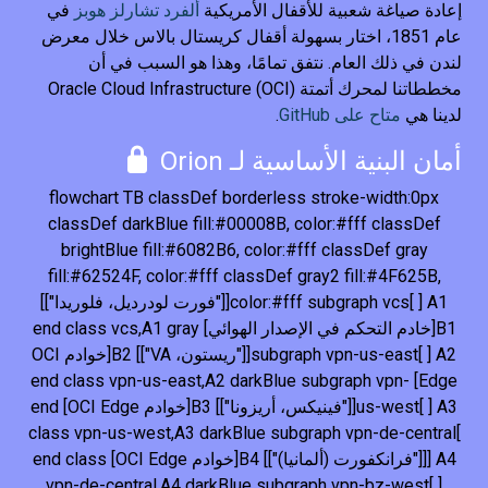
إعادة صياغة شعبية للأقفال الأمريكية
ألفرد تشارلز هوبز
في
عام 1851، اختار بسهولة أقفال كريستال بالاس خلال معرض
لندن في ذلك العام. نتفق تمامًا، وهذا هو السبب في أن
مخططاتنا لمحرك أتمتة Oracle Cloud Infrastructure (OCI)
لدينا هي
متاح على GitHub
.
أمان البنية الأساسية لـ Orion
flowchart TB classDef borderless stroke-width:0px
classDef darkBlue fill:#00008B, color:#fff classDef
brightBlue fill:#6082B6, color:#fff classDef gray
fill:#62524F, color:#fff classDef gray2 fill:#4F625B,
color:#fff subgraph vcs[ ] A1[["فورت لودرديل، فلوريدا"]]
B1[خادم التحكم في الإصدار الهوائي] end class vcs,A1 gray
subgraph vpn-us-east[ ] A2[["ريستون، VA"]] B2[خوادم OCI
Edge] end class vpn-us-east,A2 darkBlue subgraph vpn-
us-west[ ] A3[["فينيكس، أريزونا"]] B3[خوادم OCI Edge] end
class vpn-us-west,A3 darkBlue subgraph vpn-de-central[
] A4[["فرانكفورت (ألمانيا)"]] B4[خوادم OCI Edge] end class
vpn-de-central,A4 darkBlue subgraph vpn-bz-west[ ]