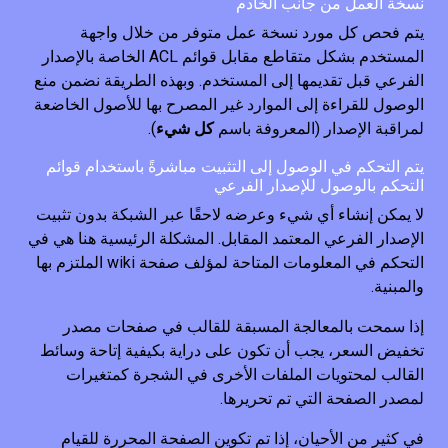
نسخة العمل من جانب الخادم
يتم فحص كل مورد نسخة عمل متوفر من خلال واجهة
المستخدم بشكل متقاطع مقابل قوائم ACL الخاصة بالإصدار
الفرعي قبل تقديمها إلى المستخدم. وبهذه الطريقة نضمن منع
الوصول للقراءة إلى الموارد غير المصرح بها للأصول الخاضعة
لمراقبة الإصدار (المعروفة باسم
كل شيء
).
يتم التحكم في الوصول إلى التثبيت مباشرةً باستخدام قوائم
التحكم بالوصول للإصدار الفرعي
لا يمكن إنشاء أي شيء وعرضه لاحقًا عبر الشبكة بدون تثبيت
الإصدار الفرعي المعتمد المقابل. المشكلة الرئيسية هنا هي في
التحكم في المعلومات المتاحة لمؤلف صفحة wiki الملتزم بها
والمبنية.
إذا سمحت بالمعالجة المسبقة للقالب في صفحات مصدر
تخفيض السعر، يجب أن تكون على دراية بكيفية إتاحة وسائط
القالب لمحتويات الملفات الأخرى في الشجرة كمتغيرات
لمصدر الصفحة التي تم تحريرها.
في كثير من الأحيان، إذا تم تكوين الصفحة المحررة للقيام