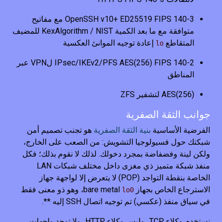
OpenSSH v10+ ED25519 FIPS 140-3 مع مفاتيح
متوافقة مع ما بعد الكمية KexAlgorithm / NIST للمضيف
المتقاطع
إعادة توجيه الموانئ العكسية
lo
IPsec/IKEv2/PFS AES(256) FIPS 140-2 لVPN عبر
المناطق
AES(256) لتشفير ZFS
جوانب الثقة الصفرية
الفرضية الأساسية
بنية الثقة الصفرية
هو تجنب تصميم أمن
شبكتك حول فسيولوجيا التشويش: من الصعب على الخارج،
ولكن لينة وفضفاضة بمجرد دخولك. لذلك لا نقوم بذلك؛ فكل
منفذ شبكة متميز ذي مغزى داخل مختلف شبكات LAN
الخاصة بنقطة التواجد (POP) لا يتعرض إلا لواجهة جهاز
الاسترجاع الخاص بجهاز bare metal
، وهو ذو معنى فقط
lo0
في سياق منفذ (عكسي) تم توجيه اتصال SSH إليه **.
نستخدم وكلاء TCP، وليس وكلاء HTTP، ولا توجد واجهات