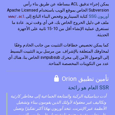
يمكن إجراء تدقيق ACL ببساطة عن طريق بناء رأس
Subversion الخاص بموقع الويب باستخدام Apache Licensed
أوريون SSG
كتابة السيناريو وفحص البناء الناتج إلى
www/.acl
ملف في دليل الخروج الخاص بك، في أي وقت تريد. عادة ما
تستغرق عملية الإنشاء أقل من 10-15 ثانية على الأجهزة
الحديثة.
كما يمكن تخصيص خطافات التثبيت من جانب الخادم وفقًا
لمخاوفك المتعلقة بالإشراف. من مرسل بريد التثبيت البسيط
إلى الوصول الآمن إلى محرك svnpubsub الخاص بنا، هناك أي
عدد من التكوينات المخصصة المتاحة.
تأمين تطبيق Orion
SSR العام هو رائحة
أدت ديناميكية الركبة والمتابعة الجماعية إلى مخاطر كارثية
وتكاليف غير معقولة لأولئك الذين يقومون ببناء وتشغيل
الأنظمة عبر الإنترنت. تتخذ أوريون نهجًا أكثر تفكيرًا وتعمل
على تطوير تقنية محتوى ثابتة تعمل على طمس التمييز