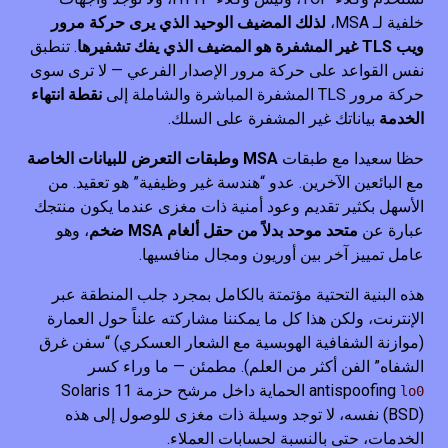
خلفية لـ MSA،
لذلك المضيف الوحيد الذي يرى حركة مرور
ويب TLS غير المشفرة هو المضيف الذي يفك تشفيرها
. تنطبق
نفس القواعد على حركة مرور الإصدار الفرعي — لا ترى سوى
حركة مرور TLS المشفرة المباشرة والشاملة إلى
نقطة انتهاء
الخدمة
بياناتك غير المشفرة على السلك.
حظا سعيدا مع طبقات
MSA وطبقات التعرض للبيانات الخاصة
مع البائعين الآخرين. عدو “هندسة غير وظيفية” هو تعقيد. من
الأسهل بكثير تقديم وعود أمنية ذات مغزى عندما يكون منتجك
عبارة عن
متحد موحد بدلاً من حقل ألغام MSA ضخم
، وهو
عامل تمييز آخر بين أوريون ومجال منافسيها.
هذه البنية التحتية مؤتمتة بالكامل بمجرد جلب المنطقة عبر
الإنترنت، ولكن هذا كل ما يمكننا مشاركته علناً حول العمارة
(موازنة الشفافية الهوبسية مع الشعار العسكري) “سفن غرق
الشفاه” الفن أكثر من العلم). مطمئن — ما وراء كسر
antispoofing
الحماية داخل مرشح حزمة Solaris 11
lo0
(BSD) نفسه، لا توجد وسيلة ذات مغزى للوصول إلى هذه
الخدمات، حتى بالنسبة لحسابات العملاء.