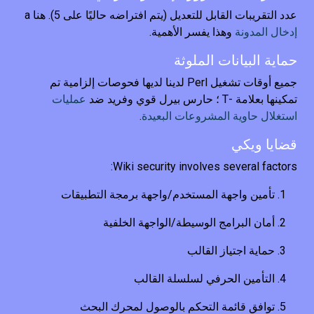
عدد التقريبات القابل للتعديل (يتم افتراضه حاليًا على 5). هنا a
إدخال المدونة
وهذا يفسر الأهمية.
حماية البيانات الملوثة
جميع أوقات تشغيل Perl لدينا لديها فحوصات إلزامية تم
تمكينها بعلامة -T ؛ حارس بيرل قوي وفريد ضد
عمليات
استغلال حاوية المشروعات البعيدة
.
قضايا ويكي
Wiki security involves several factors:
تأمين واجهة المستخدم/واجهة برمجة التطبيقات
أمان البرامج الوسيطة/الواجهة الخلفية
حماية اجتياز القالب
التأمين الحرفي لسلسلة القالب
توافق قائمة التحكم بالوصول لمحرك البحث