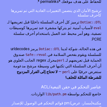
للحفاظ على هدف موقعك *permalinks *.
ترشيح الأمان الذي يتضمن التعبيرات العادية التي تم تمريرها
كأحرف سلسلة
ترميز كل أحرف السلسلة داخليًا قبل تعريضها لـ
Dotiac::DTL
لأسباب أمنية. ثم يتركها مشفرة عند تمريرها كوسيطات
eval
تصفية، وهو أمر محبط عند العمل باستخدام أحرف سلسلة
PCRE.
في هذه الحالة، شوكة لدينا
يرمز urldecodes
Dotiac::DTL
للسلسلة ويقوم بفحص السلامة في
صندوق
Safe::reval
الحماية قبل تعريضهم لـ
محرك regex. الجانب العلوي هو
perl
أن أحرف السلسلة التي تكتبها في وسيطة مرشح مدعومة
ستعرض حرفيًا على
—
لا تحتاج إلى الفرار المزدوج
perl
للشرطة المائلة للخلف!
عناصر التحكم في حقن التبعية/ACL
خاضع للتحكم بواسطة
الواردات.
lib/path.pm
مكتبة{مسار، عرض}.pm قوائم التحكم في الوصول للإصدار