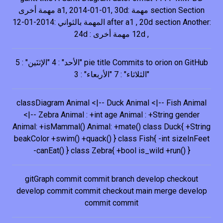
section Section مهمة :a1, 2014-01-01, 30d مهمة أخرى
:after a1 , 20d section Another المهمة بالثواني :2014-01-12
, 12d مهمة أخرى : 24d
pie title Commits to orion on GitHub "الأحد" : 4 "الإثنَين" : 5
"الثلاثاء" : 7 "الأربعاء" : 3
classDiagram Animal <|-- Duck Animal <|-- Fish Animal
<|-- Zebra Animal : +int age Animal : +String gender
Animal: +isMammal() Animal: +mate() class Duck{ +String
beakColor +swim() +quack() } class Fish{ -int sizeInFeet
-canEat() } class Zebra{ +bool is_wild +run() }
gitGraph commit commit branch develop checkout
develop commit commit checkout main merge develop
commit commit