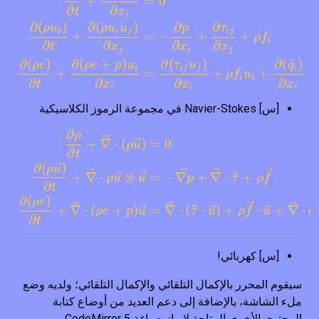
+
=
0
∂
∂
t
x
i
∂
(
)
∂
(
)
∂
∂
ρ
u
ρ
u
u
p
τ
i
i
j
ij
+
=
−
+
+
ρ
f
i
∂
∂
∂
∂
t
x
x
x
j
i
j
∂
(
)
∂
(
+
)
∂
(
)
∂
(
˙
)
ρ
e
ρ
e
p
u
τ
u
q
i
ij
j
i
+
=
+
+
+
ρ
f
u
i
i
∂
∂
∂
∂
t
x
x
x
i
i
i
[س] Navier-Stokes في مجموعة الرموز الكلاسيكية
∂
ρ
\begin{aligned} \pdv{\r
+
∇
⋅
(
)
=
0
ρ
u
∂
t
∂
(
)
ρ
u
ˉ
+
∇
⋅
⊗
=
−
∇
+
∇
⋅
ˉ
+
ρ
u
u
p
τ
ρ
f
∂
t
∂
(
)
ρ
e
ˉ
+
∇
⋅
(
+
)
=
∇
⋅
(
ˉ
⋅
)
+
⋅
+
∇
⋅
˙
ρ
e
p
u
τ
u
ρ
f
u
q
∂
t
[س] كهربائي!
سيقوم المحرر بالإكمال التلقائي والإكمال التلقائي؛ ولديه وضع
ملء الشاشة، بالإضافة إلى دعم العديد من أوضاع كتابة
المحتوى الأخرى المتاحة لإبراز صياغة CodeMirror 5.