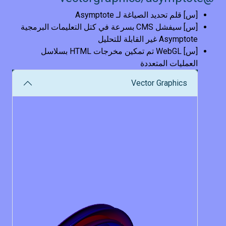
[س] قلم تحديد الصياغة لـ Asymptote
[س] سيفشل CMS بسرعة في كتل التعليمات البرمجية
Asymptote غير القابلة للتحليل
[س] WebGL تم تمكين مخرجات HTML بسلاسل
العمليات المتعددة
Vector Graphics