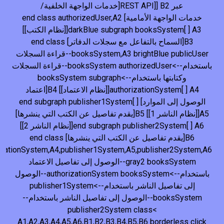
عبر REST API]] B2[خدمات الواجهة الخلفية/
خدمات الواجهة الأمامية] end class authorizedUser,A2
darkBlue subgraph booksSystem[ ] A3[[نظام الكتب]]
B3[السماح بالتفاعل مع سجلات الدفاتر] end class
booksSystem,A3 brightBlue publicUser--قراءة السجلات
باستخدام-->booksSystem authorizedUser--قراءة السجلات
وكتابتها باستخدام-->booksSystem subgraph
authorizationSystem[ ] A4[[نظام الاعتماد]] B4[اعتماد
الوصول إلى الموارد] end subgraph publisher1System[ ]
A5[[نظام الناشر 1]] B5[يقدم تفاصيل عن الكتب التي ينشرها]
end subgraph publisher2System[ ] A6[[نظام الناشر 2]]
B6[يقدم تفاصيل عن الكتب التي ينشرها] end class
izationSystem,A4,publisher1System,A5,publisher2System,A6
gray2 booksSystem--الوصول إلى تفاصيل الاعتماد
باستخدام-->authorizationSystem booksSystem--الوصول
إلى تفاصيل الناشر باستخدام-->publisher1System
booksSystem--الوصول إلى تفاصيل الناشر باستخدام--
>publisher2System class
A1,A2,A3,A4,A5,A6,B1,B2,B3,B4,B5,B6 borderless click