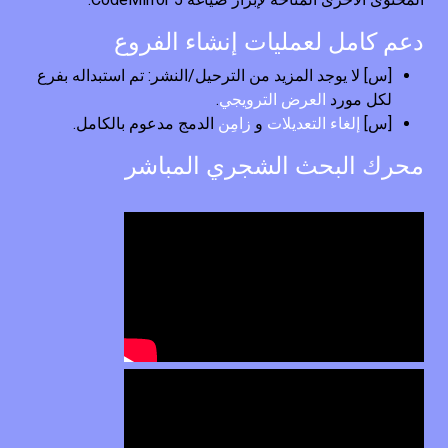
دعم كامل لعمليات إنشاء الفروع
[س] لا يوجد المزيد من الترحيل/النشر: تم استبداله بفرع
.
العرض الترويجي
لكل مورد
الدمج مدعوم بالكامل.
زامِن
و
إلغاء التعديلات
[س]
محرك البحث الشجري المباشر