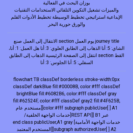
بوزان البحث في الفعالية
والميزات تشغيل التكوين التلقائي الاستخدامات التقنيات
الإبداعية استراتيجي تخطيط الوسيطة تخطيط الأدوات القلم
والورق حورية البحر
journey title يوم العمل section الانتقال إلى العمل صنع
الشاي: 5: أنا الذهاب إلى الطابق العلوي: 3: أنا هل العمل: 1: أنا،
القط section انتقل إلى الصفحة الرئيسية الذهاب إلى الطابق
السفلي: 5: أنا الجلوس: 3: أنا
flowchart TB classDef borderless stroke-width:0px
classDef darkBlue fill:#00008B, color:#fff classDef
brightBlue fill:#6082B6, color:#fff classDef gray
fill:#62524F, color:#fff classDef gray2 fill:#4F625B,
color:#fff subgraph publicUser[ ] A1[[مستخدم عام
عبر REST API]] B1[خدمات الواجهة الخلفية/
خدمات الواجهة الأمامية] end class publicUser,A1 gray
subgraph authorizedUser[ ] A2[[المستخدم المعتمد