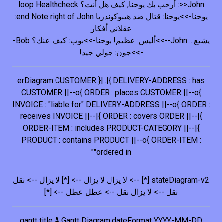
>>John: أرحب بك يوحنا, كيف هل أنت؟ loop Healthcheck
يوحنا->>يوحنا: قتال ضد هيبوكوندريا end Note right of John:
عقلاني أفكار
يشيع... John-->>أليس: عظيم! يوحنا->>بوب: كيف عنك؟ Bob-
->>جون: جولي جيد!
erDiagram CUSTOMER }|..|{ DELIVERY-ADDRESS : has
CUSTOMER ||--o{ ORDER : places CUSTOMER ||--o{
INVOICE : "liable for" DELIVERY-ADDRESS ||--o{ ORDER :
receives INVOICE ||--|{ ORDER : covers ORDER ||--|{
ORDER-ITEM : includes PRODUCT-CATEGORY ||--|{
PRODUCT : contains PRODUCT ||--o{ ORDER-ITEM :
"ordered in"
stateDiagram-v2 [*] --> لا يزال لا يزال --> [*] لا يزال --> نقل
نقل --> لا يزال نقل --> عطل عطل --> [*]
gantt title A Gantt Diagram dateFormat YYYY-MM-DD